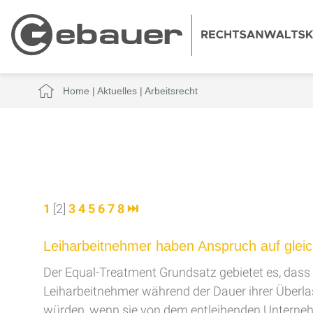
Home
|
Aktuelles
|
Arbeitsrecht
1
[2]
3
4
5
6
7
8
⏭
Leiharbeitnehmer haben Anspruch auf gle
Der Equal-Treatment Grundsatz gebietet es, dass
Leiharbeitnehmer während der Dauer ihrer Überla
würden, wenn sie von dem entleihenden Unternehm