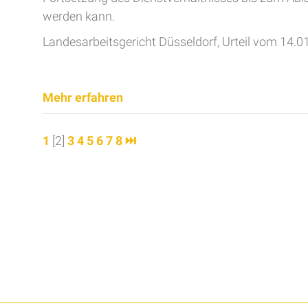
werden kann.
Landesarbeitsgericht Düsseldorf, Urteil vom 14.0
Mehr erfahren
1
[2]
3
4
5
6
7
8
⏭