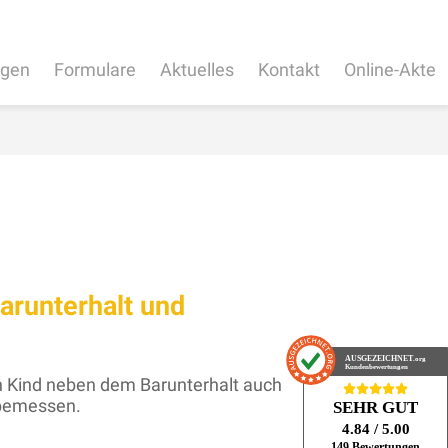
ngen
Formulare
Aktuelles
Kontakt
Online-Akte
Barunterhalt und
AUSGEZEICHNET
.org
Kundenbewertungen
en Kind neben dem Barunterhalt auch
 bemessen.
SEHR GUT
4.84
/ 5.00
149 Bewertungen